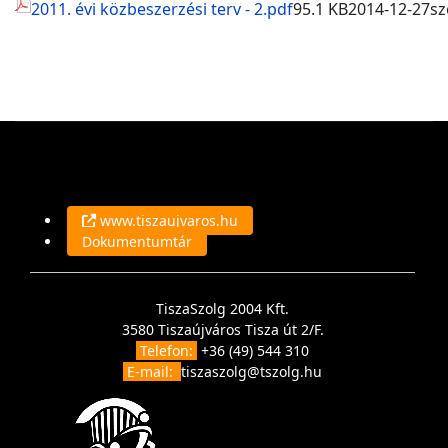
2011. évi közbeszerzési terv - 2.pdf
95.1 KB
2014-12-27
sz
www.tiszaujvaros.hu
Dokumentumtár
TiszaSzolg 2004 Kft.
3580 Tiszaújváros Tisza út 2/F.
Telefon:
+36 (49) 544 310
E-mail:
tiszaszolg@tszolg.hu