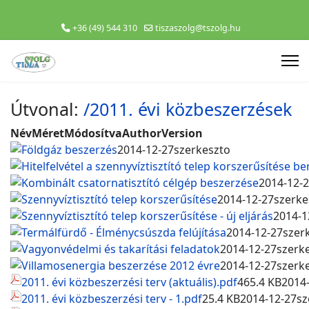
+36 (49) 544 310
tiszaszolg@tszolg.hu
Útvonal:
/2011. évi közbeszerzések
Név
Méret
Módosítva
Author
Version
Földgáz beszerzés
2014-12-27
szerkeszto
Hitelfelvétel a szennyvíztisztító telep korszerűsítése 
Kombinált csatornatisztító célgép beszerzése
2014-12-
Szennyvíztisztító telep korszerűsítése
2014-12-27
szerke
Szennyvíztisztító telep korszerűsítése - új eljárás
2014-1
Termálfürdő - Élménycsúszda felújítása
2014-12-27
szer
Vagyonvédelmi és takarítási feladatok
2014-12-27
szerk
Villamosenergia beszerzése 2012 évre
2014-12-27
szerk
2011. évi közbeszerzési terv (aktuális).pdf
465.4 KB
2014
2011. évi közbeszerzési terv - 1.pdf
25.4 KB
2014-12-27
sz