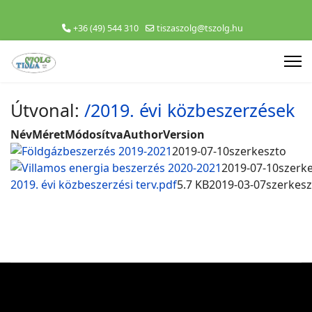
+36 (49) 544 310
tiszaszolg@tszolg.hu
Útvonal:
/2019. évi közbeszerzések
Név
Méret
Módosítva
Author
Version
Földgázbeszerzés 2019-2021
2019-07-10
szerkeszto
Villamos energia beszerzés 2020-2021
2019-07-10
szerk
2019. évi közbeszerzési terv.pdf
5.7 KB
2019-03-07
szerkesz