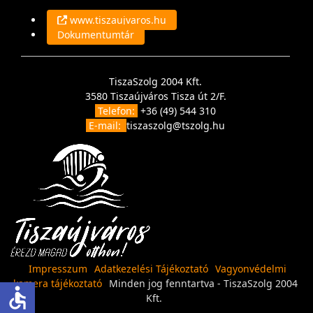
www.tiszaujvaros.hu
Dokumentumtár
TiszaSzolg 2004 Kft.
3580 Tiszaújváros Tisza út 2/F.
Telefon:
+36 (49) 544 310
E-mail:
tiszaszolg@tszolg.hu
Impresszum
Adatkezelési Tájékoztató
Vagyonvédelmi
kamera tájékoztató
Minden jog fenntartva - TiszaSzolg 2004
accessible
Kft.