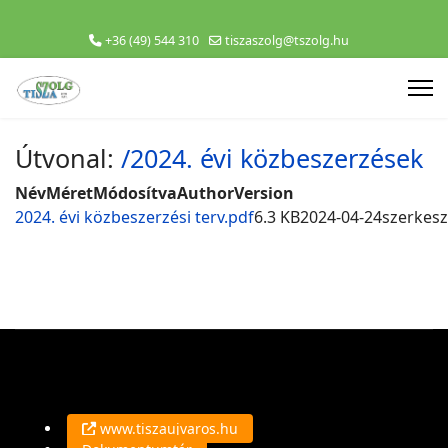
+36 (49) 544 310
tiszaszolg@tszolg.hu
Útvonal:
/2024. évi közbeszerzések
Név
Méret
Módosítva
Author
Version
2024. évi közbeszerzési terv.pdf
6.3 KB
2024-04-24
szerkesz
www.tiszaujvaros.hu