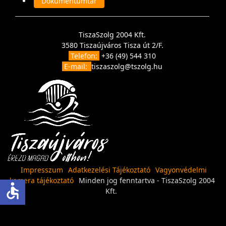
Dokumentumtár
TiszaSzolg 2004 Kft.
3580 Tiszaújváros Tisza út 2/F.
Telefon:
+36 (49) 544 310
E-mail:
tiszaszolg@tszolg.hu
Impresszum
Adatkezelési Tájékoztató
Vagyonvédelmi
kamera tájékoztató
Minden jog fenntartva - TiszaSzolg 2004
accessible
Kft.