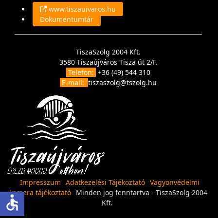
www.tiszaujvaros.hu
Dokumentumtár
TiszaSzolg 2004 Kft.
3580 Tiszaújváros Tisza út 2/F.
Telefon:
+36 (49) 544 310
E-mail:
tiszaszolg@tszolg.hu
Impresszum
Adatkezelési Tájékoztató
Vagyonvédelmi
kamera tájékoztató
Minden jog fenntartva - TiszaSzolg 2004
accessible
Kft.