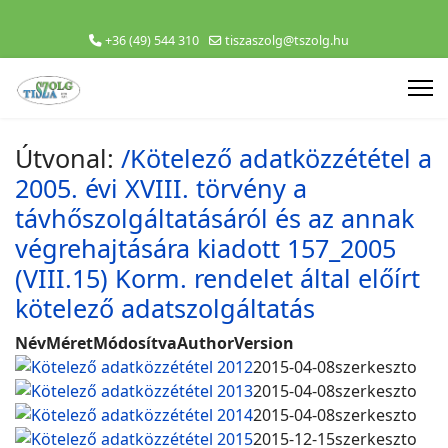
+36 (49) 544 310
tiszaszolg@tszolg.hu
Útvonal:
/Kötelező adatközzététel a
2005. évi XVIII. törvény a
távhőszolgáltatásáról és az annak
végrehajtására kiadott 157_2005
(VIII.15) Korm. rendelet által előírt
kötelező adatszolgáltatás
Név
Méret
Módosítva
Author
Version
Kötelező adatközzététel 2012
2015-04-08
szerkeszto
Kötelező adatközzététel 2013
2015-04-08
szerkeszto
Kötelező adatközzététel 2014
2015-04-08
szerkeszto
Kötelező adatközzététel 2015
2015-12-15
szerkeszto