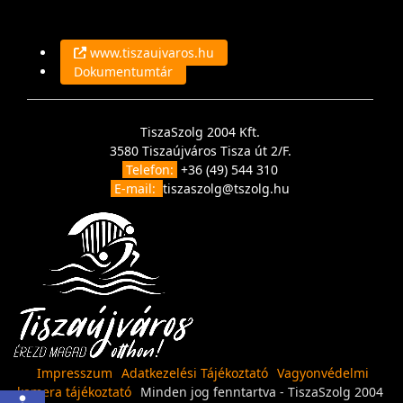
www.tiszaujvaros.hu
Dokumentumtár
TiszaSzolg 2004 Kft.
3580 Tiszaújváros Tisza út 2/F.
Telefon:
+36 (49) 544 310
E-mail:
tiszaszolg@tszolg.hu
Impresszum
Adatkezelési Tájékoztató
Vagyonvédelmi
kamera tájékoztató
Minden jog fenntartva - TiszaSzolg 2004