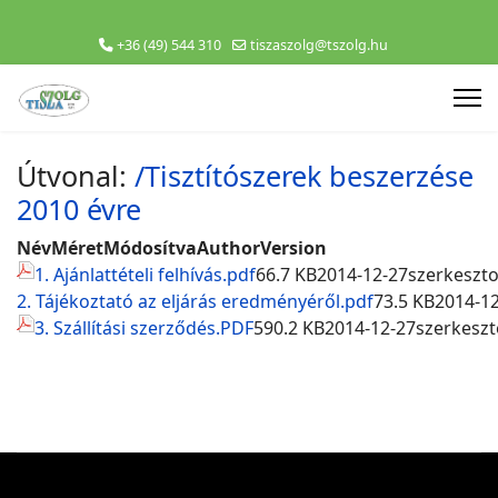
+36 (49) 544 310
tiszaszolg@tszolg.hu
Útvonal:
/Tisztítószerek beszerzése
2010 évre
Név
Méret
Módosítva
Author
Version
1. Ajánlattételi felhívás.pdf
66.7 KB
2014-12-27
szerkeszt
2. Tájékoztató az eljárás eredményéről.pdf
73.5 KB
2014-1
3. Szállítási szerződés.PDF
590.2 KB
2014-12-27
szerkeszt