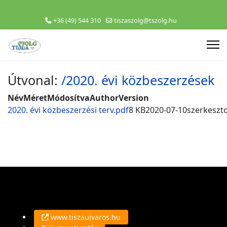
+36 (49) 544 310
tiszaszolg@tszolg.hu
Útvonal:
/2020. évi közbeszerzések
Név
Méret
Módosítva
Author
Version
2020. évi közbeszerzési terv.pdf
8 KB
2020-07-10
szerkeszt
www.tiszaujvaros.hu