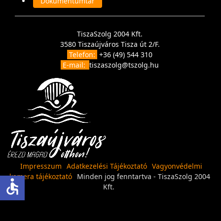
Dokumentumtár
TiszaSzolg 2004 Kft.
3580 Tiszaújváros Tisza út 2/F.
Telefon:
+36 (49) 544 310
E-mail:
tiszaszolg@tszolg.hu
Impresszum
Adatkezelési Tájékoztató
Vagyonvédelmi
kamera tájékoztató
Minden jog fenntartva - TiszaSzolg 2004
accessible
Kft.