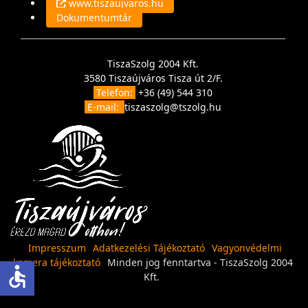
www.tiszaujvaros.hu
Dokumentumtár
TiszaSzolg 2004 Kft.
3580 Tiszaújváros Tisza út 2/F.
Telefon:
+36 (49) 544 310
E-mail:
tiszaszolg@tszolg.hu
Impresszum
Adatkezelési Tájékoztató
Vagyonvédelmi
kamera tájékoztató
Minden jog fenntartva - TiszaSzolg 2004
accessible
Kft.