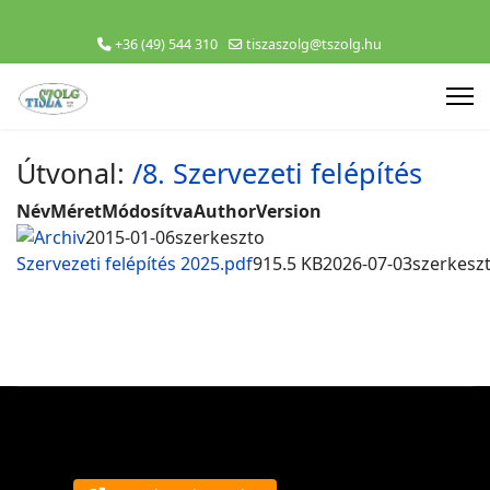
+36 (49) 544 310
tiszaszolg@tszolg.hu
Útvonal:
/8. Szervezeti felépítés
Név
Méret
Módosítva
Author
Version
Archiv
2015-01-06
szerkeszto
Szervezeti felépítés 2025.pdf
915.5 KB
2026-07-03
szerkesz