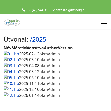
+36 (49) 544 310
tiszaszolg@tszolg.hu
Útvonal:
/2025
Név
Méret
Módosítva
Author
Version
01. hó
2025-02-12
okmAdmin
02. hó
2025-03-10
okmAdmin
03. hó
2025-04-08
okmAdmin
04. hó
2025-05-12
okmAdmin
05. hó
2025-06-10
okmAdmin
10. hó
2025-11-11
okmAdmin
11. hó
2025-12-10
okmAdmin
12. hó
2026-01-14
okmAdmin