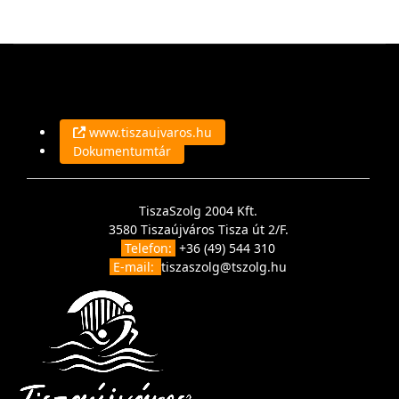
www.tiszaujvaros.hu
Dokumentumtár
TiszaSzolg 2004 Kft.
3580 Tiszaújváros Tisza út 2/F.
Telefon:
+36 (49) 544 310
E-mail:
tiszaszolg@tszolg.hu