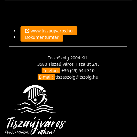
www.tiszaujvaros.hu
Dokumentumtár
TiszaSzolg 2004 Kft.
3580 Tiszaújváros Tisza út 2/F.
Telefon:
+36 (49) 544 310
E-mail:
tiszaszolg@tszolg.hu