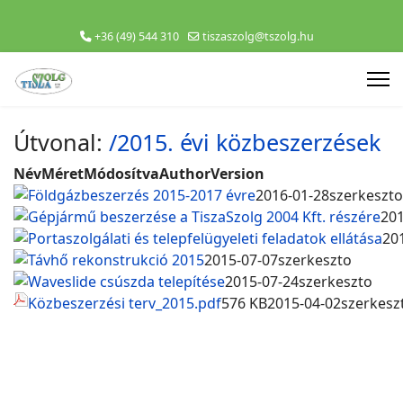
+36 (49) 544 310
tiszaszolg@tszolg.hu
Útvonal:
/2015. évi közbeszerzések
Név
Méret
Módosítva
Author
Version
Földgázbeszerzés 2015-2017 évre
2016-01-28
szerkeszto
Gépjármű beszerzése a TiszaSzolg 2004 Kft. részére
201
Portaszolgálati és telepfelügyeleti feladatok ellátása
20
Távhő rekonstrukció 2015
2015-07-07
szerkeszto
Waveslide csúszda telepítése
2015-07-24
szerkeszto
Közbeszerzési terv_2015.pdf
576 KB
2015-04-02
szerkesz