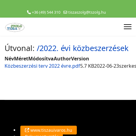
+36 (49) 544 310
tiszaszolg@tszolg.hu
Útvonal:
/2022. évi közbeszerzések
Név
Méret
Módosítva
Author
Version
Közbeszerzési terv 2022 évre.pdf
5.7 KB
2022-06-23
szerke
www.tiszaujvaros.hu