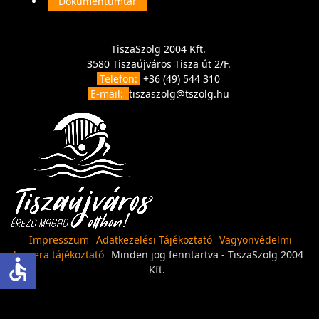
Dokumentumtár
TiszaSzolg 2004 Kft.
3580 Tiszaújváros Tisza út 2/F.
Telefon:
+36 (49) 544 310
E-mail:
tiszaszolg@tszolg.hu
Impresszum
Adatkezelési Tájékoztató
Vagyonvédelmi
kamera tájékoztató
Minden jog fenntartva - TiszaSzolg 2004
accessible
Kft.