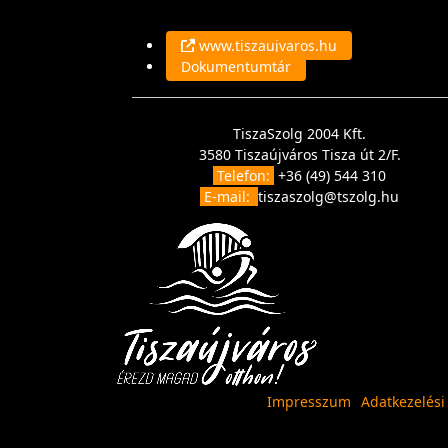
www.tiszaujvaros.hu
Dokumentumtár
TiszaSzolg 2004 Kft.
3580 Tiszaújváros Tisza út 2/F.
Telefon:
+36 (49) 544 310
E-mail:
tiszaszolg@tszolg.hu
Impresszum
Adatkezelési