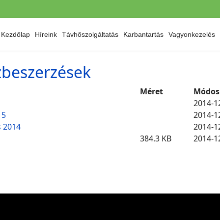
Kezdőlap
Híreink
Távhőszolgáltatás
Karbantartás
Vagyonkezelés
özbeszerzések
Méret
Módos
2014-1
15
2014-1
s 2014
2014-1
384.3 KB
2014-1