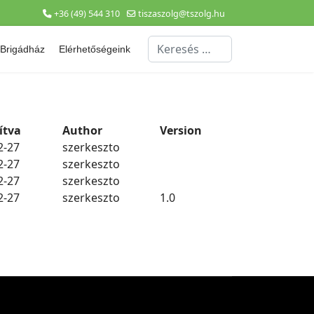
+36 (49) 544 310
tiszaszolg@tszolg.hu
Keresés...
Brigádház
Elérhetőségeink
ítva
Author
Version
2-27
szerkeszto
2-27
szerkeszto
2-27
szerkeszto
2-27
szerkeszto
1.0