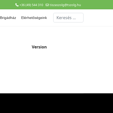
+36 (49) 544 310
tiszaszolg@tszolg.hu
Keresés...
Brigádház
Elérhetőségeink
Version