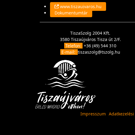
www.tiszaujvaros.hu
Dokumentumtár
TiszaSzolg 2004 Kft.
3580 Tiszaújváros Tisza út 2/F.
Telefon:
+36 (49) 544 310
E-mail:
tiszaszolg@tszolg.hu
Impresszum
Adatkezelési