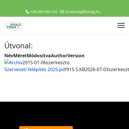
+36 (49) 544 310
tiszaszolg@tszolg.hu
Útvonal:
Név
Méret
Módosítva
Author
Version
Archiv
2015-01-06
szerkeszto
Szervezeti felépítés 2025.pdf
915.5 KB
2026-07-03
szerkesz