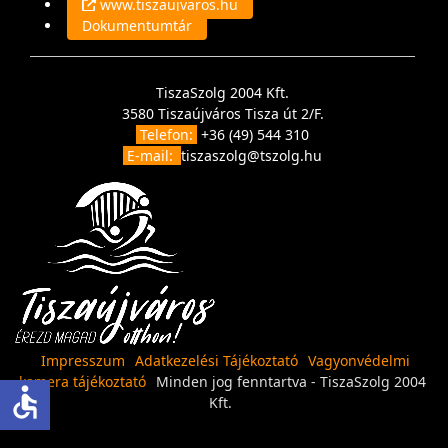
www.tiszaujvaros.hu
Dokumentumtár
TiszaSzolg 2004 Kft.
3580 Tiszaújváros Tisza út 2/F.
Telefon:
+36 (49) 544 310
E-mail:
tiszaszolg@tszolg.hu
Impresszum
Adatkezelési Tájékoztató
Vagyonvédelmi
kamera tájékoztató
Minden jog fenntartva - TiszaSzolg 2004
accessible
Kft.