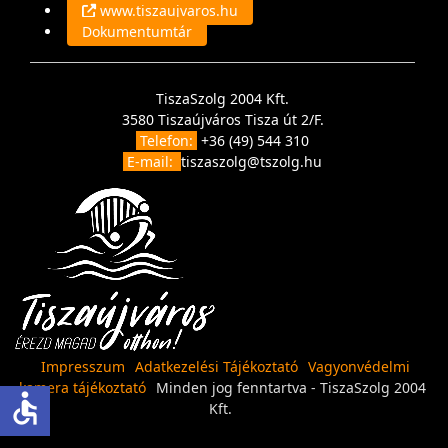
www.tiszaujvaros.hu
Dokumentumtár
TiszaSzolg 2004 Kft.
3580 Tiszaújváros Tisza út 2/F.
Telefon:
+36 (49) 544 310
E-mail:
tiszaszolg@tszolg.hu
Impresszum
Adatkezelési Tájékoztató
Vagyonvédelmi
kamera tájékoztató
Minden jog fenntartva - TiszaSzolg 2004
accessible
Kft.