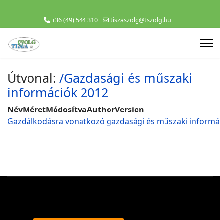
+36 (49) 544 310
tiszaszolg@tszolg.hu
Útvonal:
/Gazdasági és műszaki
információk 2012
Név
Méret
Módosítva
Author
Version
Gazdálkodásra vonatkozó gazdasági és műszaki informác