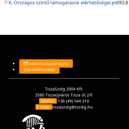
6. Országos szintű támogatások elérhetőségei.pdf
83.8
www.tiszaujvaros.hu
Dokumentumtár
TiszaSzolg 2004 Kft.
3580 Tiszaújváros Tisza út 2/F.
Telefon:
+36 (49) 544 310
E-mail:
tiszaszolg@tszolg.hu