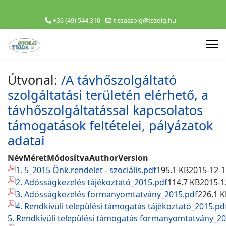
+36 (49) 544 310
tiszaszolg@tszolg.hu
Útvonal:
/A távhőszolgáltató
szolgáltatási területén elérhető, a
távhőszolgáltatással kapcsolatos
támogatások feltételei, pályázatok
adatai
Név
Méret
Módosítva
Author
Version
1. 5_2015 Önk.rendelet - szociális.pdf
195.1 KB
2015-12-1
2. Adósságkezelés tájékoztató_2015.pdf
114.7 KB
2015-1
3. Adósságkezelés formanyomtatvány_2015.pdf
226.1 K
4. Rendkívüli települési támogatás tájékoztató_2015.pd
5. Rendkívüli települési támogatás formanyomtatvány_20