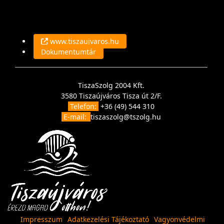
www.tiszaujvaros.hu
Dokumentumtár
TiszaSzolg 2004 Kft.
3580 Tiszaújváros Tisza út 2/F.
Telefon:
+36 (49) 544 310
E-mail:
tiszaszolg@tszolg.hu
Impresszum
Adatkezelési Tájékoztató
Vagyonvédelmi