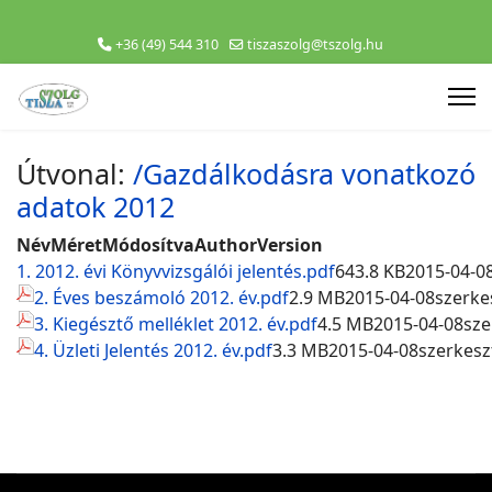
+36 (49) 544 310
tiszaszolg@tszolg.hu
Útvonal:
/Gazdálkodásra vonatkozó
adatok 2012
Név
Méret
Módosítva
Author
Version
1. 2012. évi Könyvvizsgálói jelentés.pdf
643.8 KB
2015-04-0
2. Éves beszámoló 2012. év.pdf
2.9 MB
2015-04-08
szerke
3. Kiegésztő melléklet 2012. év.pdf
4.5 MB
2015-04-08
sze
4. Üzleti Jelentés 2012. év.pdf
3.3 MB
2015-04-08
szerkesz