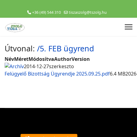
+36 (49) 544 310
tiszaszolg@tszolg.hu
Útvonal:
/5. FEB ügyrend
Név
Méret
Módosítva
Author
Version
Archív
2014-12-27
szerkeszto
Felügyelő Bizottság Ügyrendje 2025.09.25.pdf
6.4 MB
2026