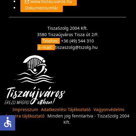
www.tiszaujvaros.hu
Dokumentumtár
TiszaSzolg 2004 Kft.
3580 Tiszaújváros Tisza út 2/F.
Telefon:
+36 (49) 544 310
E-mail:
tiszaszolg@tszolg.hu
Impresszum
Adatkezelési Tájékoztató
Vagyonvédelmi
kamera tájékoztató
Minden jog fenntartva - TiszaSzolg 2004
accessible
Kft.