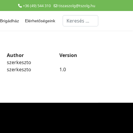
+36 (49) 544 310
tiszaszolg@tszolg.hu
Keresés...
Brigádház
Elérhetőségeink
Author
Version
szerkeszto
szerkeszto
1.0