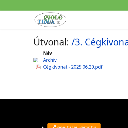
Útvonal:
/3. Cégkivon
Név
Archív
Cégkivonat - 2025.06.29.pdf
www.tiszaujvaros.hu