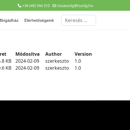
+36 (49) 544 310
tiszaszolg@tszolg.hu
Keresés...
Brigádház
Elérhetőségeink
ret
Módosítva
Author
Version
.8 KB
2024-02-09
szerkeszto
1.0
.6 KB
2024-02-09
szerkeszto
1.0