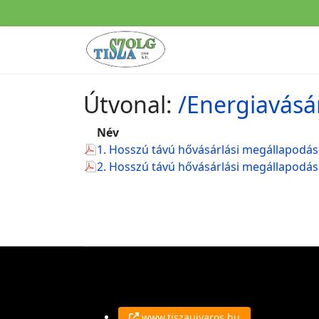
Útvonal:
/Energiavásá
Név
1. Hosszú távú hővásárlási megállapodás 
2. Hosszú távú hővásárlási megállapodás 5
www.tiszaujvaros.hu