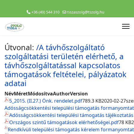
+36 (49) 544 310
tiszaszolg@tszolg.hu
Útvonal:
/A távhőszolgáltató
szolgáltatási területén elérhető, a
távhőszolgáltatással kapcsolatos
támogatások feltételei, pályázatok
adatai
Név
Méret
Módosítva
Author
Version
5_2015. (II.27.) Önk. rendelet.pdf
789.3 KB
2020-02-27
sze
Adósságcsökkentési települési támogatás formanyomtat
Adósságcsökkentési települési támogatás tájékoztatás
Országos szintű támogatások elérhetőségei.pdf
78 KB
2
Rendkívüli települési támogatás kérelem formanyomtat