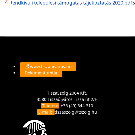
Rendkívüli települési támogatás tájékoztatás 2020.pdf
5
www.tiszaujvaros.hu
Dokumentumtár
TiszaSzolg 2004 Kft.
3580 Tiszaújváros Tisza út 2/F.
Telefon:
+36 (49) 544 310
E-mail:
tiszaszolg@tszolg.hu