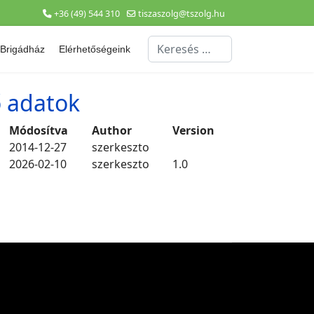
+36 (49) 544 310
tiszaszolg@tszolg.hu
Keresés...
Brigádház
Elérhetőségeink
ő adatok
Módosítva
Author
Version
2014-12-27
szerkeszto
2026-02-10
szerkeszto
1.0