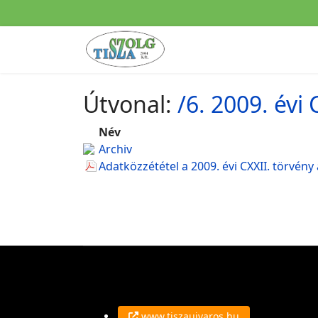
Útvonal:
/6. 2009. évi
Név
Archiv
Adatközzététel a 2009. évi CXXII. törvény 
www.tiszaujvaros.hu