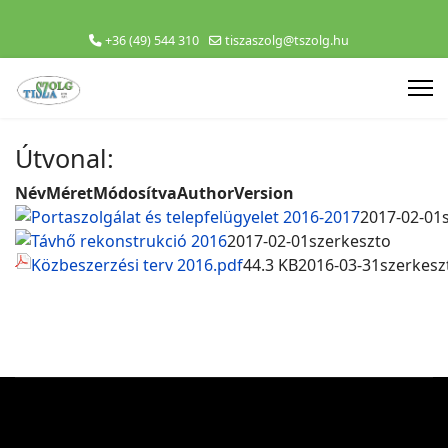
+36 (49) 544 310
tiszaszolg@tszolg.hu
Útvonal:
Név
Méret
Módosítva
Author
Version
Portaszolgálat és telepfelügyelet 2016-2017
2017-02-01
Távhő rekonstrukció 2016
2017-02-01
szerkeszto
Közbeszerzési terv 2016.pdf
44.3 KB
2016-03-31
szerkesz