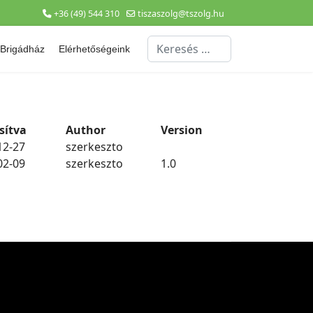
+36 (49) 544 310
tiszaszolg@tszolg.hu
Keresés...
Brigádház
Elérhetőségeink
sítva
Author
Version
12-27
szerkeszto
02-09
szerkeszto
1.0