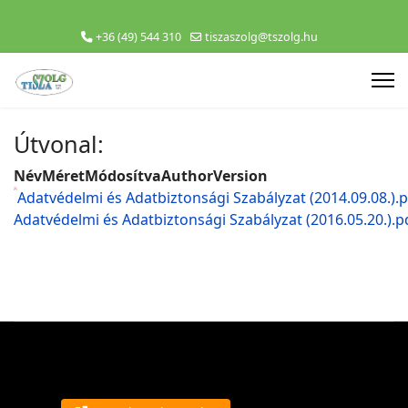
+36 (49) 544 310
tiszaszolg@tszolg.hu
Útvonal:
Név
Méret
Módosítva
Author
Version
Adatvédelmi és Adatbiztonsági Szabályzat (2014.09.08.).
Adatvédelmi és Adatbiztonsági Szabályzat (2016.05.20.).p