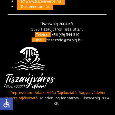
www.tiszaujvaros.hu
Dokumentumtár
TiszaSzolg 2004 Kft.
3580 Tiszaújváros Tisza út 2/F.
Telefon:
+36 (49) 544 310
E-mail:
tiszaszolg@tszolg.hu
Impresszum
Adatkezelési Tájékoztató
Vagyonvédelmi
kamera tájékoztató
Minden jog fenntartva - TiszaSzolg 2004
accessible
Kft.