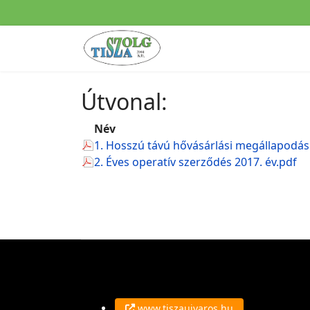
Útvonal:
Név
1. Hosszú távú hővásárlási megállapodás 
2. Éves operatív szerződés 2017. év.pdf
www.tiszaujvaros.hu