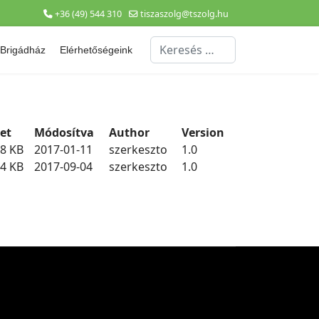
+36 (49) 544 310
tiszaszolg@tszolg.hu
Keresés...
Brigádház
Elérhetőségeink
et
Módosítva
Author
Version
.8 KB
2017-01-11
szerkeszto
1.0
.4 KB
2017-09-04
szerkeszto
1.0