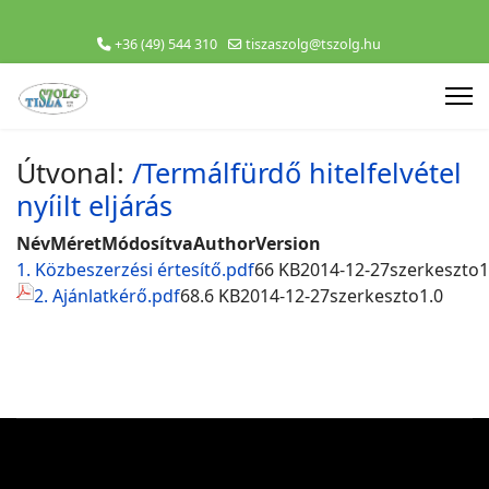
+36 (49) 544 310
tiszaszolg@tszolg.hu
Útvonal:
/Termálfürdő hitelfelvétel
nyíilt eljárás
Név
Méret
Módosítva
Author
Version
1. Közbeszerzési értesítő.pdf
66 KB
2014-12-27
szerkeszto
1
2. Ajánlatkérő.pdf
68.6 KB
2014-12-27
szerkeszto
1.0