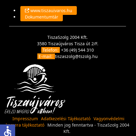
www.tiszaujvaros.hu
Dokumentumtár
TiszaSzolg 2004 Kft.
3580 Tiszaújváros Tisza út 2/F.
Telefon:
+36 (49) 544 310
E-mail:
tiszaszolg@tszolg.hu
Impresszum
Adatkezelési Tájékoztató
Vagyonvédelmi
kamera tájékoztató
Minden jog fenntartva - TiszaSzolg 2004
accessible
Kft.