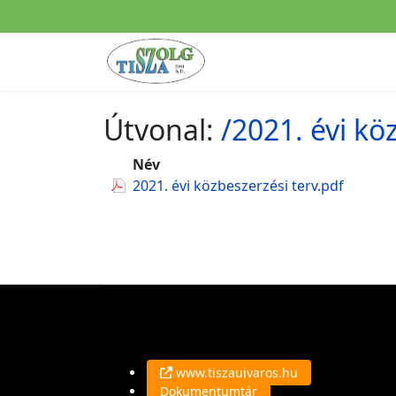
Útvonal:
/2021. évi k
Név
2021. évi közbeszerzési terv.pdf
www.tiszaujvaros.hu
Dokumentumtár