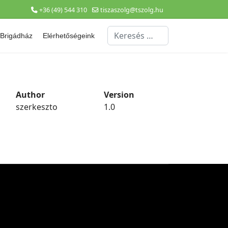
+36 (49) 544 310
tiszaszolg@tszolg.hu
Keresés...
Brigádház
Elérhetőségeink
Author
Version
szerkeszto
1.0