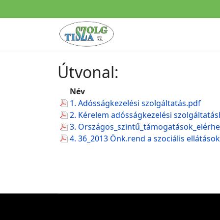
Útvonal:
Név
1. Adósságkezelési szolgáltatás.pdf
2. Kérelem adósságkezelési szolgáltatá
3. Országos_szintű_támogatások_elérhe
4. 36_2013 Önk.rend a szociális ellátások