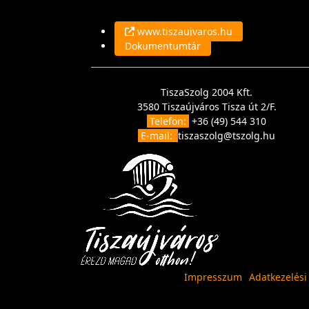
www.tiszaujvaros.hu
Dokumentumtár
TiszaSzolg 2004 Kft.
3580 Tiszaújváros Tisza út 2/F.
Telefon:
+36 (49) 544 310
E-mail:
tiszaszolg@tszolg.hu
Impresszum
Adatkezelési