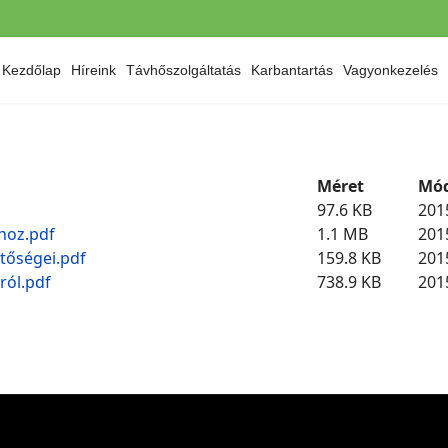
Kezdőlap
Híreink
Távhőszolgáltatás
Karbantartás
Vagyonkezelés
Méret
Mód
97.6 KB
201
shoz.pdf
1.1 MB
201
tőségei.pdf
159.8 KB
201
ról.pdf
738.9 KB
201