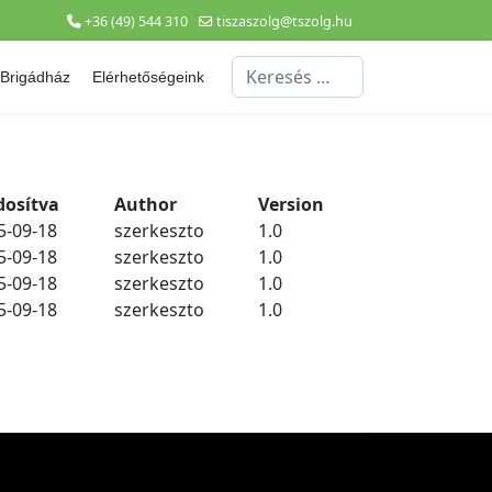
+36 (49) 544 310
tiszaszolg@tszolg.hu
Keresés...
Brigádház
Elérhetőségeink
osítva
Author
Version
5-09-18
szerkeszto
1.0
5-09-18
szerkeszto
1.0
5-09-18
szerkeszto
1.0
5-09-18
szerkeszto
1.0