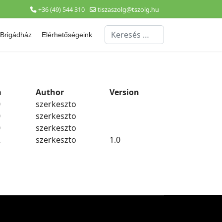
+36 (49) 544 310
tiszaszolg@tszolg.hu
Keresés...
Brigádház
Elérhetőségeink
a
Author
Version
0
szerkeszto
0
szerkeszto
0
szerkeszto
2
szerkeszto
1.0