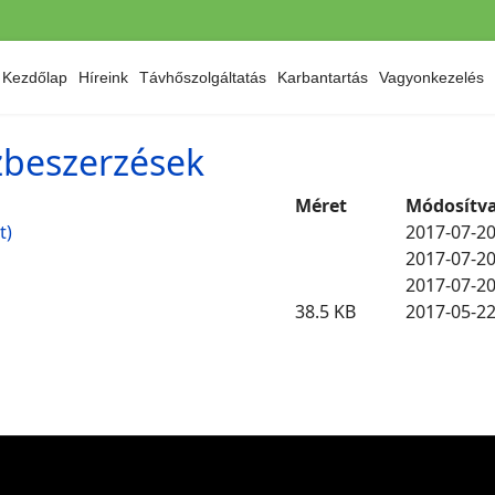
Kezdőlap
Híreink
Távhőszolgáltatás
Karbantartás
Vagyonkezelés
özbeszerzések
Méret
Módosítv
t)
2017-07-2
2017-07-2
2017-07-2
38.5 KB
2017-05-2