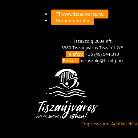
www.tiszaujvaros.hu
Dokumentumtár
TiszaSzolg 2004 Kft.
3580 Tiszaújváros Tisza út 2/F.
Telefon:
+36 (49) 544 310
E-mail:
tiszaszolg@tszolg.hu
Impresszum
Adatkezelési