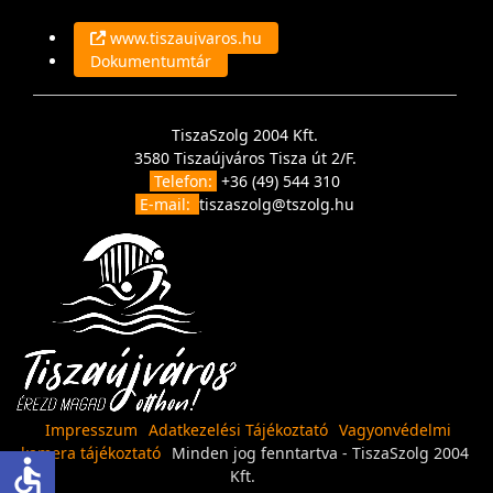
www.tiszaujvaros.hu
Dokumentumtár
TiszaSzolg 2004 Kft.
3580 Tiszaújváros Tisza út 2/F.
Telefon:
+36 (49) 544 310
E-mail:
tiszaszolg@tszolg.hu
Impresszum
Adatkezelési Tájékoztató
Vagyonvédelmi
kamera tájékoztató
Minden jog fenntartva - TiszaSzolg 2004
accessible
Kft.