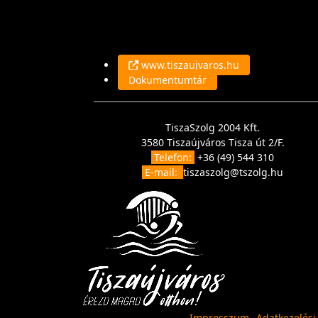
www.tiszaujvaros.hu
Dokumentumtár
TiszaSzolg 2004 Kft.
3580 Tiszaújváros Tisza út 2/F.
Telefon:
+36 (49) 544 310
E-mail:
tiszaszolg@tszolg.hu
Impresszum
Adatkezelési