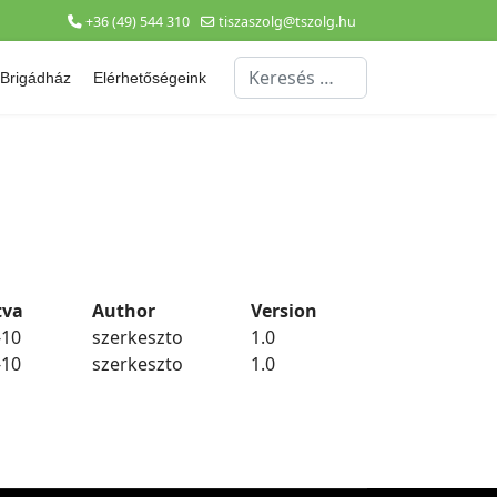
+36 (49) 544 310
tiszaszolg@tszolg.hu
Keresés...
Brigádház
Elérhetőségeink
tva
Author
Version
-10
szerkeszto
1.0
-10
szerkeszto
1.0