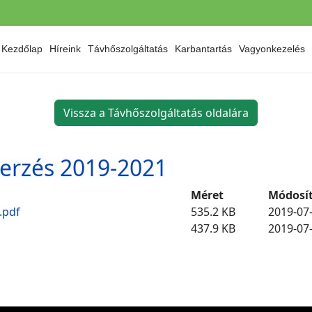
Kezdőlap
Híreink
Távhőszolgáltatás
Karbantartás
Vagyonkezelés
Vissza a Távhőszolgáltatás oldalára
erzés 2019-2021
Méret
Módosí
1.pdf
535.2 KB
2019-07
437.9 KB
2019-07