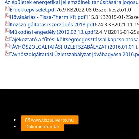
Az épületek energetikai jellemzőinek tanúsítására jogosu
Érdekképviselet.pdf
76.9 KB
2022-08-03
szerkeszto
1.0
Hővásárlás - Tisza-Therm Kft.pdf
115.8 KB
2015-01-25
sze
Közszolgáltatási szerződés 2018.pdf
674.3 KB
2021-11-1
Működési engedély (2012.02.13.).pdf
2.4 MB
2015-01-25
Tájékoztató a fűtési költségmegosztással kapcsolatosa
TÁVHŐSZOLGÁLTATÁSI ÜZLETSZABÁLYZAT (2016.01.01.).
Távhőszolgáltatási Üzletszabályzat jóváhagyása 2016.p
www.tiszaujvaros.hu
Dokumentumtár