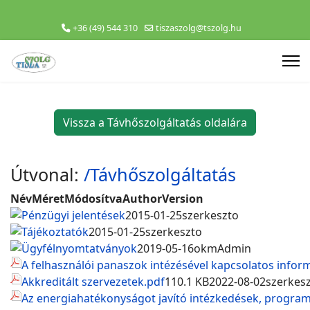
+36 (49) 544 310
tiszaszolg@tszolg.hu
Vissza a Távhőszolgáltatás oldalára
Útvonal:
/Távhőszolgáltatás
Név
Méret
Módosítva
Author
Version
Pénzügyi jelentések
2015-01-25
szerkeszto
Tájékoztatók
2015-01-25
szerkeszto
Ügyfélnyomtatványok
2019-05-16
okmAdmin
A felhasználói panaszok intézésével kapcsolatos infor
Akkreditált szervezetek.pdf
110.1 KB
2022-08-02
szerkes
Az energiahatékonyságot javító intézkedések, progra