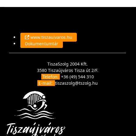
www.tiszaujvaros.hu
Dokumentumtár
TiszaSzolg 2004 Kft.
3580 Tiszaújváros Tisza út 2/F.
Telefon:
+36 (49) 544 310
E-mail:
tiszaszolg@tszolg.hu