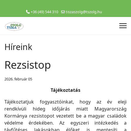
+36 (49) 544 310
tiszaszolg@tszolg.hu
Híreink
Rezsistop
2026. február 05
Tájékoztatás
Tájékoztatjuk fogyasztóinkat, hogy az év eleji
rendkívüli hideg időjárás miatt Magyarország
Kormánya rezsistopot vezetett be a magyar családok
védelme érdekében. Az egyszeri intézkedés a
távfűtéses lakásokban élőket is mentesíti a