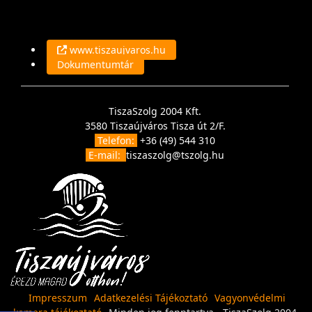
www.tiszaujvaros.hu
Dokumentumtár
TiszaSzolg 2004 Kft.
3580 Tiszaújváros Tisza út 2/F.
Telefon:
+36 (49) 544 310
E-mail:
tiszaszolg@tszolg.hu
Impresszum
Adatkezelési Tájékoztató
Vagyonvédelmi