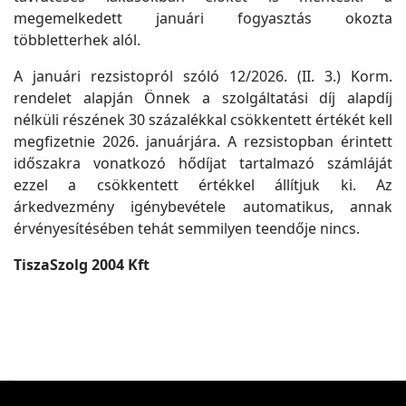
megemelkedett januári fogyasztás okozta
többletterhek alól.
A januári rezsistopról szóló 12/2026. (II. 3.) Korm.
rendelet alapján Önnek a szolgáltatási díj alapdíj
nélküli részének 30 százalékkal csökkentett értékét kell
megfizetnie 2026. januárjára. A rezsistopban érintett
időszakra vonatkozó hődíjat tartalmazó számláját
ezzel a csökkentett értékkel állítjuk ki. Az
árkedvezmény igénybevétele automatikus, annak
érvényesítésében tehát semmilyen teendője nincs.
TiszaSzolg 2004 Kft