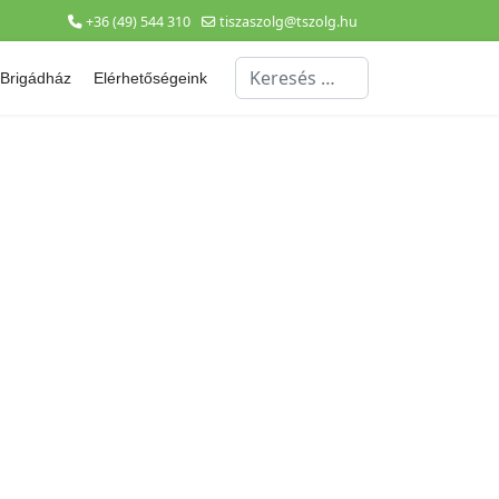
+36 (49) 544 310
tiszaszolg@tszolg.hu
Keresés...
Brigádház
Elérhetőségeink