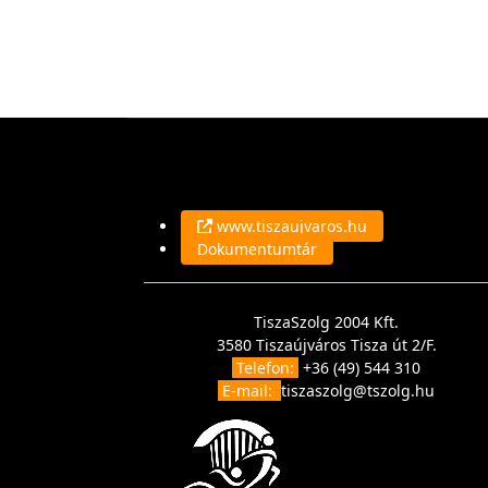
www.tiszaujvaros.hu
Dokumentumtár
TiszaSzolg 2004 Kft.
3580 Tiszaújváros Tisza út 2/F.
Telefon:
+36 (49) 544 310
E-mail:
tiszaszolg@tszolg.hu