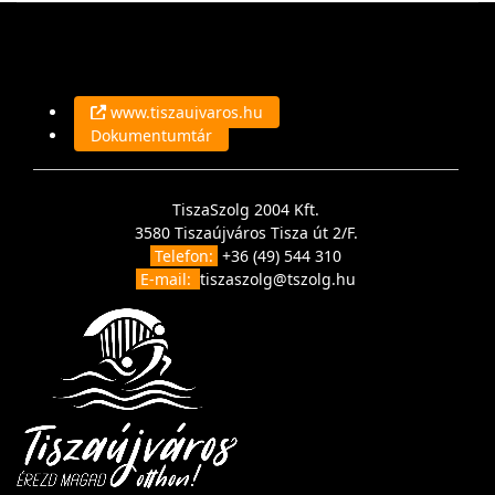
www.tiszaujvaros.hu
Dokumentumtár
TiszaSzolg 2004 Kft.
3580 Tiszaújváros Tisza út 2/F.
Telefon:
+36 (49) 544 310
E-mail:
tiszaszolg@tszolg.hu