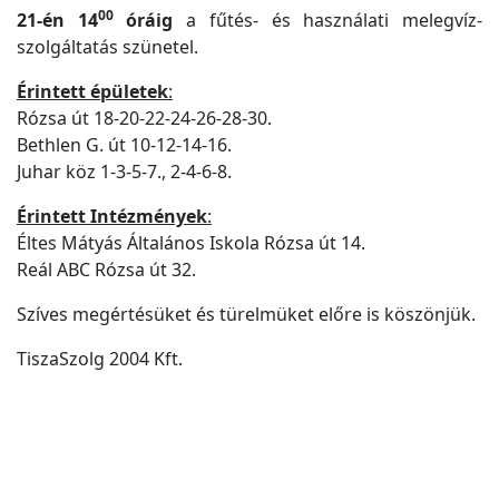
00
21-én 14
óráig
a fűtés- és használati melegvíz-
szolgáltatás szünetel.
Érintett épületek
:
Rózsa út 18-20-22-24-26-28-30.
Bethlen G. út 10-12-14-16.
Juhar köz 1-3-5-7., 2-4-6-8.
Érintett Intézmények
:
Éltes Mátyás Általános Iskola Rózsa út 14.
Reál ABC Rózsa út 32.
Szíves megértésüket és türelmüket előre is köszönjük.
TiszaSzolg 2004 Kft.