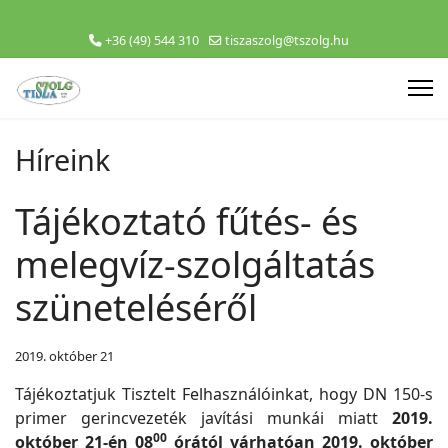
+36 (49) 544 310
tiszaszolg@tszolg.hu
Híreink
Tájékoztató fűtés- és
melegvíz-szolgáltatás
szüneteléséről
2019. október 21
Tájékoztatjuk Tisztelt Felhasználóinkat, hogy DN 150-s
primer gerincvezeték javítási munkái miatt
2019.
00
október 21-én 08
órától várhatóan 2019. október