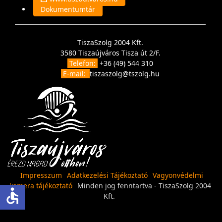
Dokumentumtár
TiszaSzolg 2004 Kft.
3580 Tiszaújváros Tisza út 2/F.
Telefon:
+36 (49) 544 310
E-mail:
tiszaszolg@tszolg.hu
Impresszum
Adatkezelési Tájékoztató
Vagyonvédelmi
kamera tájékoztató
Minden jog fenntartva - TiszaSzolg 2004
accessible
Kft.