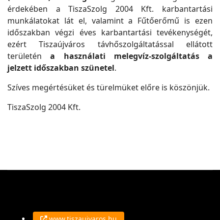
érdekében a TiszaSzolg 2004 Kft. karbantartási
munkálatokat lát el, valamint a Fűtőerőmű is ezen
időszakban végzi éves karbantartási tevékenységét,
ezért Tiszaújváros távhőszolgáltatással ellátott
területén
a használati melegvíz-szolgáltatás a
jelzett időszakban szünetel
.
Szíves megértésüket és türelmüket előre is köszönjük.
TiszaSzolg 2004 Kft.
www.tiszaujvaros.hu