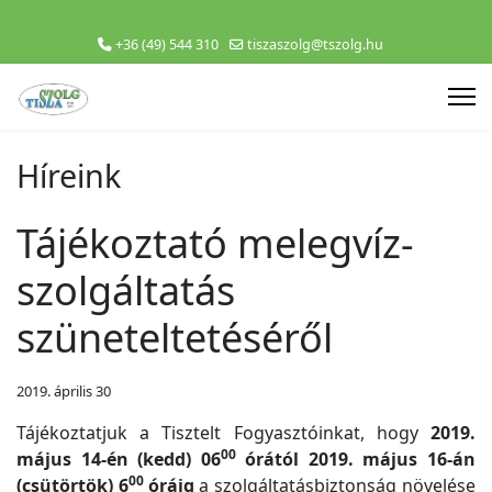
+36 (49) 544 310
tiszaszolg@tszolg.hu
Híreink
Tájékoztató melegvíz-
szolgáltatás
szüneteltetéséről
2019. április 30
Tájékoztatjuk a Tisztelt Fogyasztóinkat, hogy
2019.
00
május 14-én (kedd)
06
órától
2019. május 16-án
00
(csütörtök) 6
óráig
a szolgáltatásbiztonság növelése