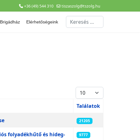
+36 (49) 544 310
tiszaszolg@tszolg.hu
Keresés...
Brigádház
Elérhetőségeink
Tételek #
Találatok
se
21205
iós folyadékhűtő és hideg-
9777