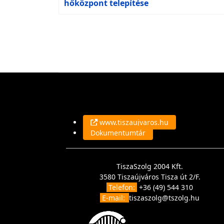
hőközpont telepítése
www.tiszaujvaros.hu
Dokumentumtár
TiszaSzolg 2004 Kft.
3580 Tiszaújváros Tisza út 2/F.
Telefon:
+36 (49) 544 310
E-mail:
tiszaszolg@tszolg.hu