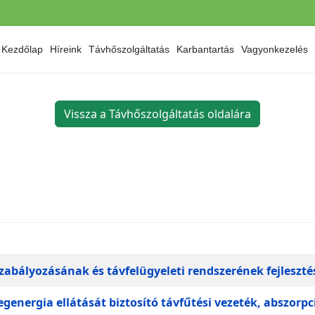
Kezdőlap
Híreink
Távhőszolgáltatás
Karbantartás
Vagyonkezelés
Vissza a Távhőszolgáltatás oldalára
zabályozásának és távfelügyeleti rendszerének fejleszté
genergia ellátását biztosító távfűtési vezeték, abszorpc