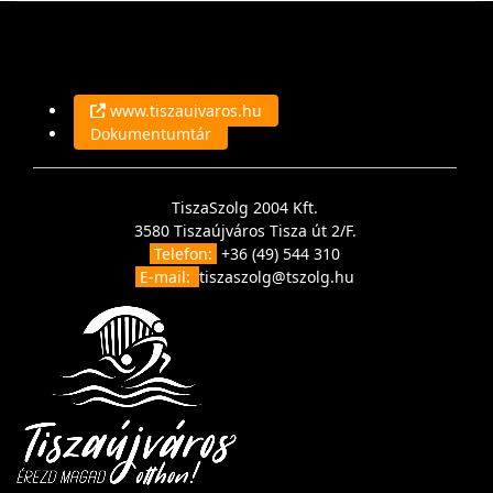
www.tiszaujvaros.hu
Dokumentumtár
TiszaSzolg 2004 Kft.
3580 Tiszaújváros Tisza út 2/F.
Telefon:
+36 (49) 544 310
E-mail:
tiszaszolg@tszolg.hu