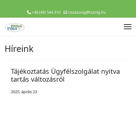
+36 (49) 544 310
tiszaszolg@tszolg.hu
Híreink
Tájékoztatás Ügyfélszolgálat nyitva
tartás változásról
2025. április 23