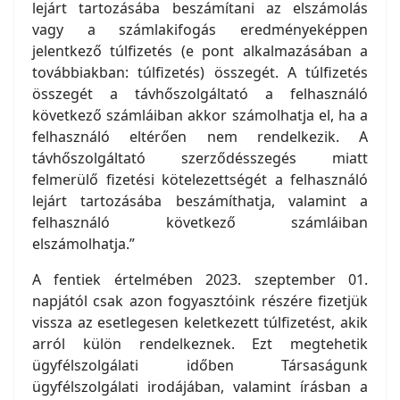
lejárt tartozásába beszámítani az elszámolás
vagy a számlakifogás eredményeképpen
jelentkező túlfizetés (e pont alkalmazásában a
továbbiakban: túlfizetés) összegét. A túlfizetés
összegét a távhőszolgáltató a felhasználó
következő számláiban akkor számolhatja el, ha a
felhasználó eltérően nem rendelkezik. A
távhőszolgáltató szerződésszegés miatt
felmerülő fizetési kötelezettségét a felhasználó
lejárt tartozásába beszámíthatja, valamint a
felhasználó következő számláiban
elszámolhatja.”
A fentiek értelmében 2023. szeptember 01.
napjától csak azon fogyasztóink részére fizetjük
vissza az esetlegesen keletkezett túlfizetést, akik
arról külön rendelkeznek. Ezt megtehetik
ügyfélszolgálati időben Társaságunk
ügyfélszolgálati irodájában, valamint írásban a