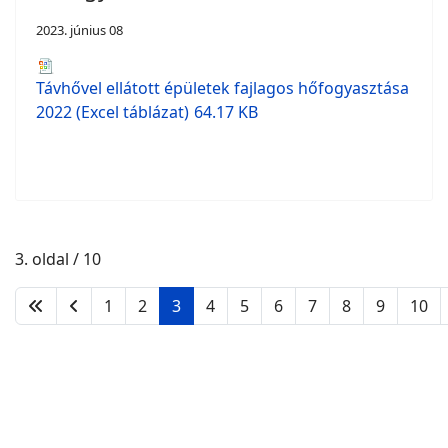
2023. június 08
Távhővel ellátott épületek fajlagos hőfogyasztása
2022 (Excel táblázat)
64.17 KB
3. oldal / 10
1
2
3
4
5
6
7
8
9
10