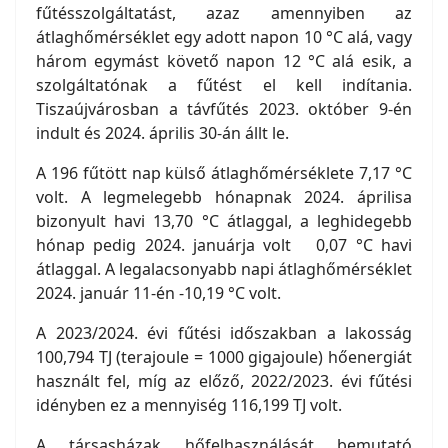
fűtésszolgáltatást, azaz amennyiben az
átlaghőmérséklet egy adott napon 10 °C alá, vagy
három egymást követő napon 12 °C alá esik, a
szolgáltatónak a fűtést el kell indítania.
Tiszaújvárosban a távfűtés 2023. október 9-én
indult és 2024. április 30-án állt le.
A 196 fűtött nap külső átlaghőmérséklete 7,17 °C
volt. A legmelegebb hónapnak 2024. áprilisa
bizonyult havi 13,70 °C átlaggal, a leghidegebb
hónap pedig 2024. januárja volt 0,07 °C havi
átlaggal. A legalacsonyabb napi átlaghőmérséklet
2024. január 11-én -10,19 °C volt.
A 2023/2024. évi fűtési időszakban a lakosság
100,794 TJ (terajoule = 1000 gigajoule) hőenergiát
használt fel, míg az előző, 2022/2023. évi fűtési
idényben ez a mennyiség 116,199 TJ volt.
A társasházak hőfelhasználását bemutató