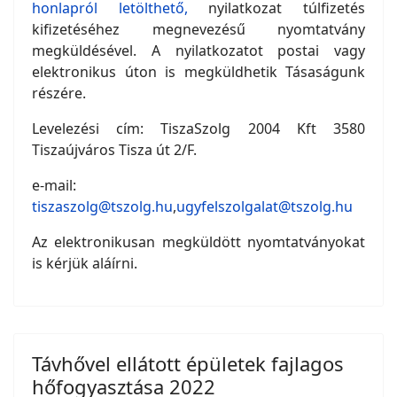
honlapról letölthető,
nyilatkozat túlfizetés
kifizetéséhez megnevezésű nyomtatvány
megküldésével. A nyilatkozatot postai vagy
elektronikus úton is megküldhetik Tásaságunk
részére.
Levelezési cím: TiszaSzolg 2004 Kft 3580
Tiszaújváros Tisza út 2/F.
e-mail:
tiszaszolg@tszolg.hu
,
ugyfelszolgalat@tszolg.hu
Az elektronikusan megküldött nyomtatványokat
is kérjük aláírni.
Távhővel ellátott épületek fajlagos
hőfogyasztása 2022